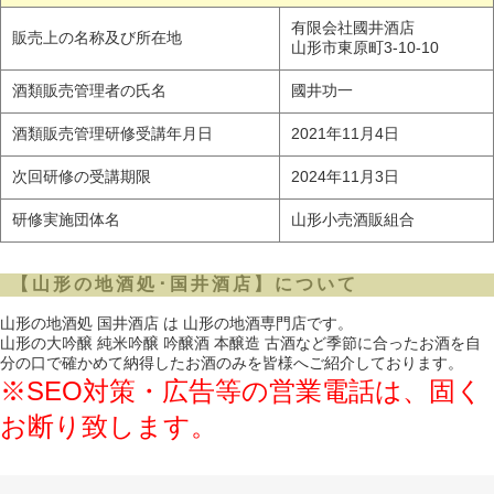
有限会社國井酒店
販売上の名称及び所在地
山形市東原町3-10-10
酒類販売管理者の氏名
國井功一
酒類販売管理研修受講年月日
2021年11月4日
次回研修の受講期限
2024年11月3日
研修実施団体名
山形小売酒販組合
【山形の地酒処･国井酒店】について
山形の地酒処 国井酒店 は 山形の地酒専門店です。
山形の大吟醸 純米吟醸 吟醸酒 本醸造 古酒など季節に合ったお酒を自
分の口で確かめて納得したお酒のみを皆様へご紹介しております。
※SEO対策・広告等の営業電話は、固く
お断り致します。