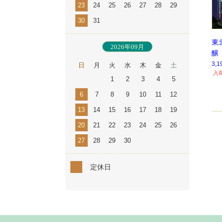
23
24
25
26
27
28
29
30
31
東
2026年09月
醸
ド 
3,
日
月
火
水
木
金
土
入
1
2
3
4
5
6
7
8
9
10
11
12
13
14
15
16
17
18
19
20
21
22
23
24
25
26
27
28
29
30
定休日