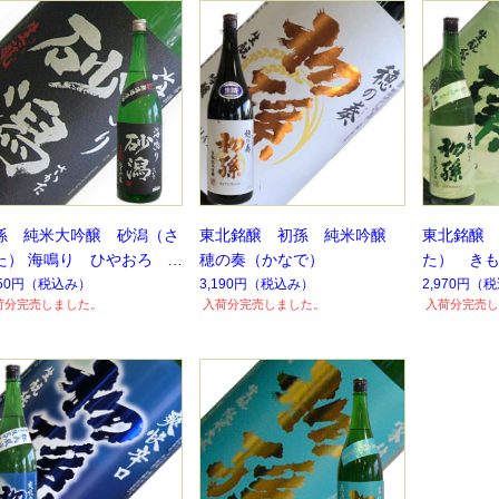
孫 純米大吟醸 砂潟（さ
東北銘醸 初孫 純米吟醸
東北銘醸
た） 海鳴り ひやおろ
穂の奏（かなで）
た） きも
し
【要冷蔵
850円
（税込み）
3,190円
（税込み）
2,970円
（税
荷分完売しました。
入荷分完売しました。
入荷分完売し