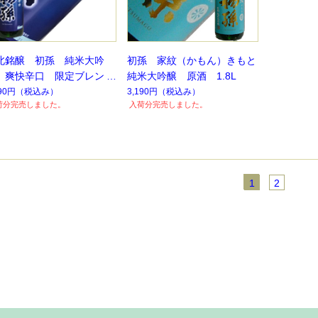
北銘醸 初孫 純米大吟
初孫 家紋（かもん）きもと
 爽快辛口 限定ブレン
純米大吟醸 原酒 1.8L
1.8L
190円
（税込み）
3,190円
（税込み）
荷分完売しました。
入荷分完売しました。
1
2