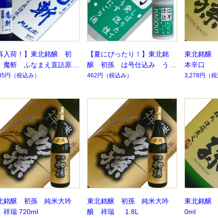
再入荷！】東北銘醸 初
【夏にぴったり！】東北銘
東北銘醸
 魔斬 ふなまえ直詰原
醸 初孫 は号仕込み うす
本辛口
 純米吟醸 720ml
にごり生酒 180ml【要冷
035円
（税込み）
462円
（税込み）
3,278円
（税
蔵】
北銘醸 初孫 純米大吟
東北銘醸 初孫 純米大吟
東北銘醸 
祥瑞 720ml
醸 祥瑞 1.8L
0ml