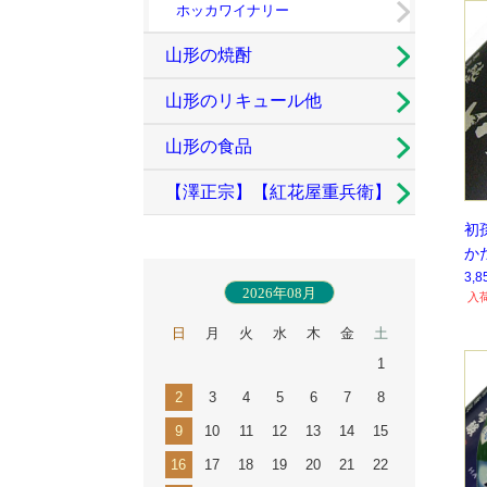
ホッカワイナリー
山形の焼酎
山形のリキュール他
山形の食品
【澤正宗】【紅花屋重兵衛】
初
古澤酒造
か
3,
2026年08月
入
日
月
火
水
木
金
土
1
2
3
4
5
6
7
8
9
10
11
12
13
14
15
16
17
18
19
20
21
22