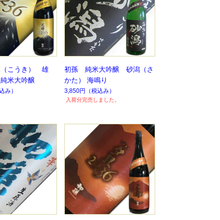
輝（こうき） 雄
初孫 純米大吟醸 砂潟（さ
と純米大吟醸
かた） 海鳴り
込み）
3,850円
（税込み）
入荷分完売しました。