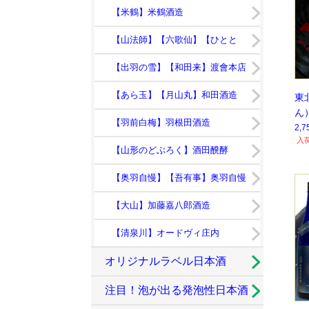
【米鶴】米鶴酒造
【山法師】【六歌仙】【ひとと
き】
【出羽の雪】【和田来】渡會本店
【あら玉】【月山丸】和田酒造
東
ん
【羽前白梅】羽根田酒造
2,
入
【山形のどぶろく】酒田醗酵
【奥羽自慢】【吾有事】奥羽自慢
【大山】加藤嘉八郎酒造
【清泉川】オードヴィ庄内
オリジナルラベル日本酒
注目！泡が出る発泡性日本酒