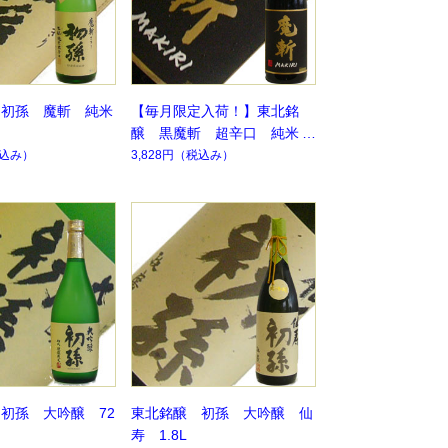
 初孫 魔斬 純米
【毎月限定入荷！】東北銘
醸 黒魔斬 超辛口 純米大
吟醸
込み）
3,828円
（税込み）
初孫 大吟醸 72
東北銘醸 初孫 大吟醸 仙
寿 1.8L