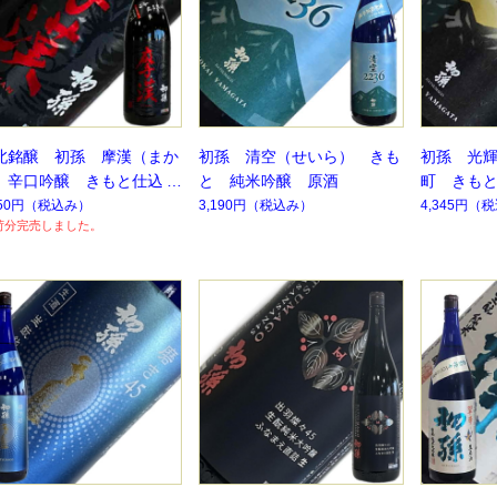
北銘醸 初孫 摩漢（まか
初孫 清空（せいら） きも
初孫 光
）辛口吟醸 きもと仕込み
と 純米吟醸 原酒
町 きも
750円
（税込み）
3,190円
（税込み）
4,345円
（税
荷分完売しました。