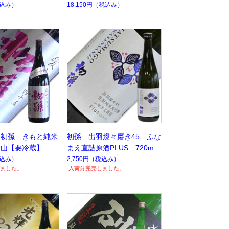
込み）
18,150円
（税込み）
 初孫 きもと純米
初孫 出羽燦々磨き45 ふな
愛山【要冷蔵】
まえ直詰原酒PLUS 720ml
込み）
2,750円
（税込み）
ました。
入荷分完売しました。