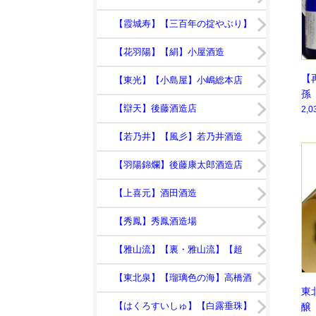
日】鯉川酒造
【霞城寿】【三百年の掟やぶり】
寿虎屋酒造
【花羽陽】【絹】小屋酒造
【
【東光】【小島屋】小嶋総本店
孫
【辯天】後藤酒造店
酒
2,
【若乃井】【風彡】若乃井酒造
【羽陽錦爛】後藤康太郎酒造店
【上喜元】酒田酒造
【秀鳳】秀鳳酒造場
【雅山流】【裏・雅山流】【超
裏・雅山流】新藤酒造店
【東北泉】【瑠璃色の海】高橋酒
東
造店
【はくろすいしゅ】【白露垂珠】
醸 