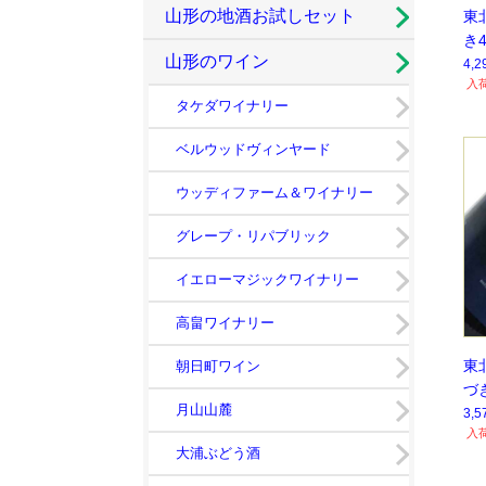
山形の地酒お試しセット
東
き
山形のワイン
【
4,
入
タケダワイナリー
ベルウッドヴィンヤード
ウッディファーム＆ワイナリー
グレープ・リパブリック
イエローマジックワイナリー
高畠ワイナリー
東
朝日町ワイン
づ
月山山麓
3,
入
大浦ぶどう酒