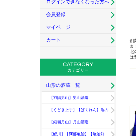
ログインできなくなった方へ
会員登録
マイページ
カート
創
ま
北
は
CATEGORY
カテゴリー
山形の酒蔵一覧
【羽陽男山】男山酒造
【くどき上手】【ばくれん】亀の
井酒造
【銀嶺月山】月山酒造
【鯉川】【阿部亀治】【亀治好