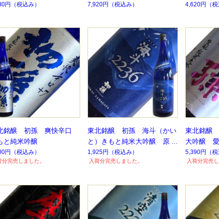
180円
（税込み）
7,920円
（税込み）
4,620円
（税
北銘醸 初孫 爽快辛口
東北銘醸 初孫 海斗（かい
東北銘醸
もと純米吟醸
と）きもと純米大吟醸 原
大吟醸 
酒 720ml
300円
（税込み）
1,925円
（税込み）
5,390円
（税
荷分完売しました。
入荷分完売しました。
入荷分完売し