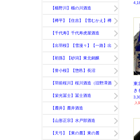
4,
【竹の露】竹の露
【楯野川】楯の川酒造
【樽平】【住吉】【雪むかえ】樽
平酒造
【千代寿】千代寿虎屋酒造
【出羽桜】【雪漫々】【一路】出
羽桜酒造
【初孫】【砂潟】東北銘醸
【誉小桜】【惣邑】長沼
【羽前桜川】桜川酒造（旧野澤酒
東
き
造店）
【栄光冨士】冨士酒造
3,
入
【麓井】麓井酒造
【山形正宗】水戸部酒造
【天弓】【東の麓】東の麓