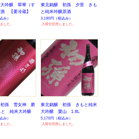
米大吟醸 翠華（す
東北銘醸 初孫 夕里 きも
原酒 【要冷蔵】
と純米吟醸原酒
込み）
3,190円
（税込み）
ました。
入荷分完売しました。
 初孫 雪女神 磨
東北銘醸 初孫 きもと純米
もと 純米大吟醸
大吟醸 愛山 1.8L
込み）
5,170円
（税込み）
ました。
入荷分完売しました。