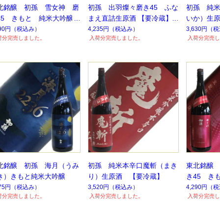
北銘醸 初孫 雪女神 磨
初孫 出羽燦々磨き45 ふな
初孫 純
45 きもと 純米大吟醸
まえ直詰生原酒 【要冷蔵】
いか）生
要冷蔵】
290円
（税込み）
4,235円
（税込み）
3,630円
（税
荷分完売しました。
入荷分完売しました。
入荷分完売し
北銘醸 初孫 海月（うみ
初孫 純米本辛口魔斬（まき
東北銘醸
き）きもと純米大吟醸
り）生原酒 【要冷蔵】
き45 き
575円
（税込み）
3,520円
（税込み）
4,290円
（税
荷分完売しました。
入荷分完売しました。
入荷分完売し