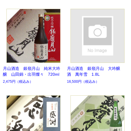
月山酒造 銀嶺月山 純米大吟
月山酒造 銀嶺月山 大吟醸
醸 山田錦・出羽燦々 720ml
酒 萬年雪 1.8L
2,475円
（税込み）
16,500円
（税込み）