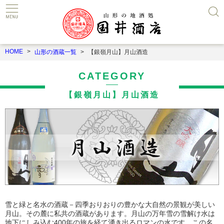
HOME
山形の酒蔵一覧
【銀嶺月山】月山酒造
CATEGORY
【銀嶺月山】月山酒造
雪と緑と名水の酒蔵－四季おりおりの豊かな大自然の景観が美しい
月山。その麓に私共の酒蔵があります。月山の万年雪の雪解け水は
地下にしみ込む400年の旅を経て湧き出るロマンの水です。この名