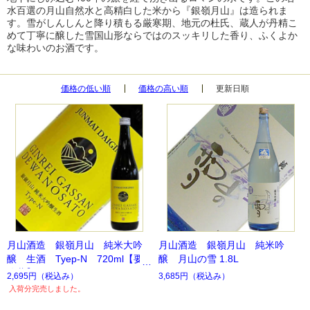
水百選の月山自然水と高精白した米から『銀嶺月山』は造られま
す。雪がしんしんと降り積もる厳寒期、地元の杜氏、蔵人が丹精こ
めて丁寧に醸した雪国山形ならではのスッキリした香り、ふくよか
な味わいのお酒です。
価格の低い順
価格の高い順
更新日順
月山酒造 銀嶺月山 純米大吟
月山酒造 銀嶺月山 純米吟
醸 生酒 Tyep-N 720ml【要
醸 月山の雪 1.8L
冷蔵】
2,695円
（税込み）
3,685円
（税込み）
入荷分完売しました。