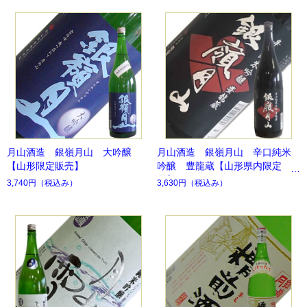
月山酒造 銀嶺月山 大吟醸
月山酒造 銀嶺月山 辛口純米
【山形限定販売】
吟醸 豊龍蔵【山形県内限定
品】
3,740円
（税込み）
3,630円
（税込み）