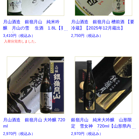
月山酒造 銀嶺月山 純米吟
月山酒造 銀嶺月山 槽前酒 【要
醸 月山の雪 生酒 1.8L【要
冷蔵】【2025年12月蔵出】
冷蔵】
3,410円
（税込み）
2,750円
（税込み）
入荷分完売しました。
月山酒造 銀嶺月山 大吟醸 720
銀嶺月山 純米大吟醸 山形限
ml
定 雪女神 720ml【山形県内特
約店超限定品】
2,970円
（税込み）
2,970円
（税込み）