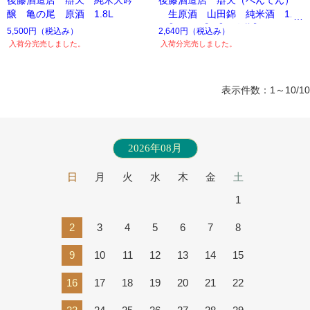
醸 亀の尾 原酒 1.8L
生原酒 山田錦 純米酒 1.8
L【H28BY】【要冷蔵】
5,500円
（税込み）
2,640円
（税込み）
入荷分完売しました。
入荷分完売しました。
表示件数：1～10/10
2026年08月
日
月
火
水
木
金
土
1
2
3
4
5
6
7
8
9
10
11
12
13
14
15
16
17
18
19
20
21
22