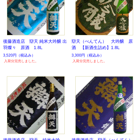
後藤酒造店 辯天 純米大吟醸 出
辯天（べんてん） 大吟醸 原
羽燦々 原酒 1.8L
酒 【新酒生詰め】1.8L
3,520円
（税込み）
3,300円
（税込み）
入荷分完売しました。
入荷分完売しました。
後藤酒造店 辯天 純米大吟
後藤酒造店 辯天（べんてん）