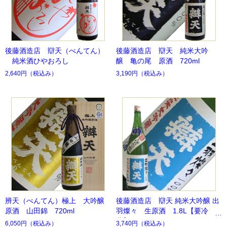
後藤酒造店 辯天（べんてん）
後藤酒造店 辯天 純米大吟
純米酒ひやおろし
醸 亀の尾 原酒 720ml
2,640円
（税込み）
3,190円
（税込み）
辨天（べんてん）極上 大吟醸
後藤酒造店 辯天 純米大吟醸 出
原酒 山田錦 720ml
羽燦々 生原酒 1.8L【要冷
蔵】
6,050円
（税込み）
3,740円
（税込み）