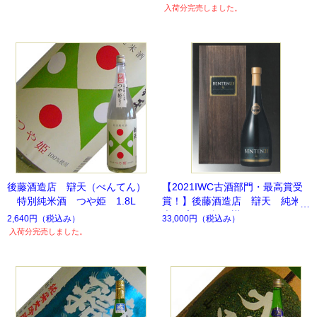
入荷分完売しました。
後藤酒造店 辯天（べんてん）
【2021IWC古酒部門・最高賞受
特別純米酒 つや姫 1.8L
賞！】後藤酒造店 辯天 純米
大吟醸 原酒 辯天21 720ml
2,640円
（税込み）
33,000円
（税込み）
入荷分完売しました。