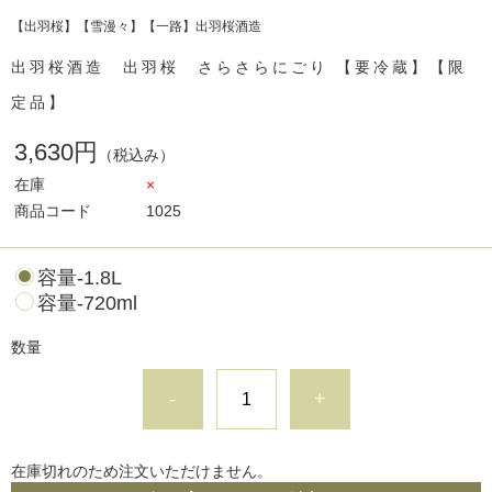
【出羽桜】【雪漫々】【一路】出羽桜酒造
出羽桜酒造 出羽桜 さらさらにごり 【要冷蔵】【限
定品】
3,630円
（税込み）
在庫
×
商品コード
1025
容量-1.8L
容量-720ml
数量
-
+
在庫切れのため注文いただけません。