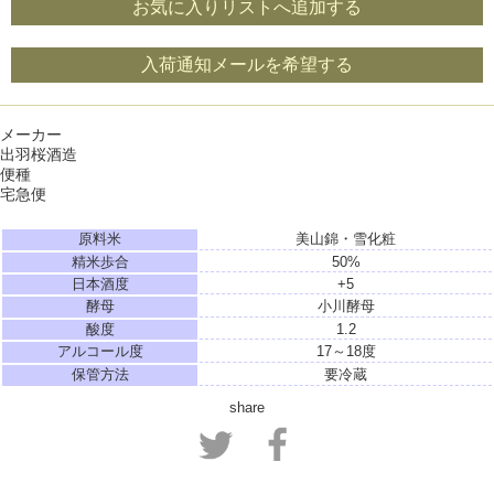
お気に入りリストへ追加する
入荷通知メールを希望する
メーカー
出羽桜酒造
便種
宅急便
原料米
美山錦・雪化粧
精米歩合
50%
日本酒度
+5
酵母
小川酵母
酸度
1.2
アルコール度
17～18度
保管方法
要冷蔵
share