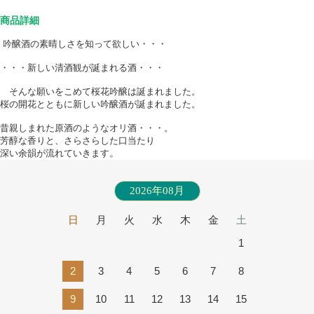
商品詳細
吟醸酒の素晴しさを知って欲しい・・・
・・・新しい清酒観が誕まれる酒・・・
そんな願いをこめて桜花吟醸は誕まれました。
桜の開花とともに新しい吟醸酒が誕まれました。
昔親しまれた原酒のようなオリ酒・・・。
芳醇な香りと、さらさらした口当たり
。
深い余韻が流れていきます
2026年08月
日
月
火
水
木
金
土
1
2
3
4
5
6
7
8
9
10
11
12
13
14
15