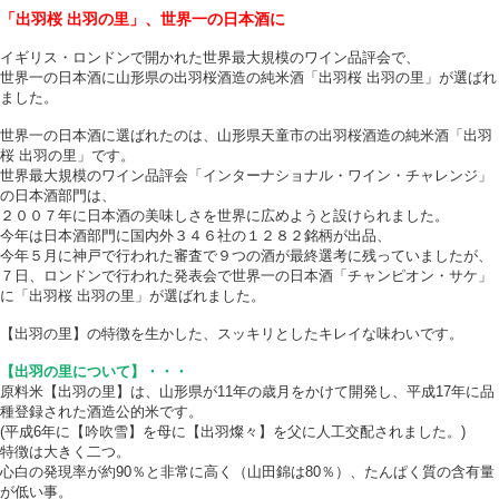
「出羽桜 出羽の里」、世界一の日本酒に
イギリス・ロンドンで開かれた世界最大規模のワイン品評会で、
世界一の日本酒に山形県の出羽桜酒造の純米酒「出羽桜 出羽の里」が選ばれ
ました。
世界一の日本酒に選ばれたのは、山形県天童市の出羽桜酒造の純米酒「出羽
桜 出羽の里」です。
世界最大規模のワイン品評会「インターナショナル・ワイン・チャレンジ」
の日本酒部門は、
２００７年に日本酒の美味しさを世界に広めようと設けられました。
今年は日本酒部門に国内外３４６社の１２８２銘柄が出品、
今年５月に神戸で行われた審査で９つの酒が最終選考に残っていましたが、
７日、ロンドンで行われた発表会で世界一の日本酒「チャンピオン・サケ」
に「出羽桜 出羽の里」が選ばれました。
【出羽の里】の特徴を生かした、スッキリとしたキレイな味わいです。
【出羽の里について】・・・
原料米【出羽の里】は、山形県が11年の歳月をかけて開発し、平成17年に品
種登録された酒造公的米です。
(平成6年に【吟吹雪】を母に【出羽燦々】を父に人工交配されました。)
特徴は大きく二つ。
心白の発現率が約90％と非常に高く（山田錦は80％）、たんぱく質の含有量
が低い事。