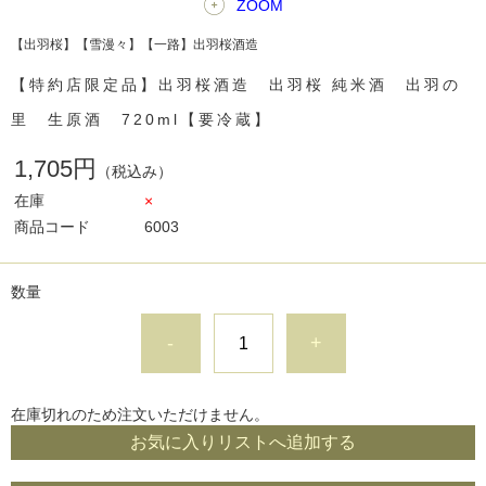
ZOOM
【出羽桜】【雪漫々】【一路】出羽桜酒造
【特約店限定品】出羽桜酒造 出羽桜 純米酒 出羽の
里 生原酒 720ml【要冷蔵】
1,705円
（税込み）
在庫
×
商品コード
6003
数量
-
+
在庫切れのため注文いただけません。
お気に入りリストへ追加する