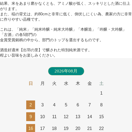
結果、米をあまり磨かなくとも、アミノ酸が低く、スッキリとした酒に仕上
がります。
また、稲の背丈は、約80cmと非常に低く、倒伏しにくい為、農家の方に非常
に作りやすい品種です。
これは、「純米」「純米吟醸・純米大吟醸」「本醸造」「吟醸・大吟醸」
「古酒」の各5部門の
金賞受賞銘柄の中から、部門のトップを選出するものです。
酒造好適米【出羽の里】で醸された特別純米酒です。
程よい旨味をお楽しみください。
2026年08月
日
月
火
水
木
金
土
1
2
3
4
5
6
7
8
9
10
11
12
13
14
15
16
17
18
19
20
21
22