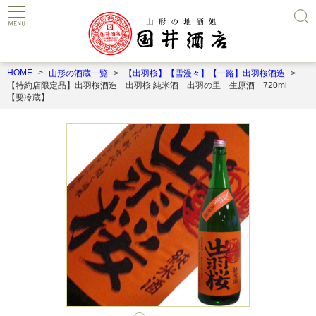
HOME
山形の酒蔵一覧
【出羽桜】【雪漫々】【一路】出羽桜酒造
【特約店限定品】出羽桜酒造 出羽桜 純米酒 出羽の里 生原酒 720ml
【要冷蔵】