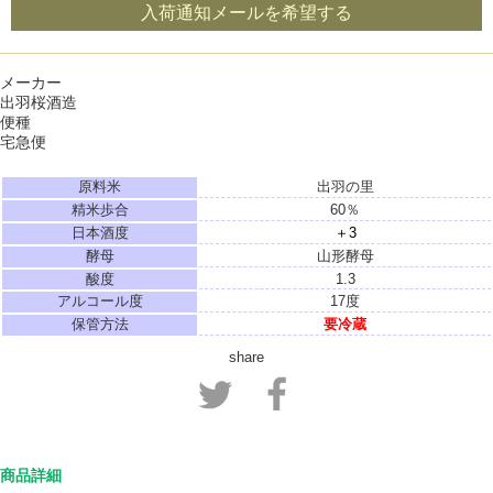
入荷通知メールを希望する
メーカー
出羽桜酒造
便種
宅急便
原料米
出羽の里
精米歩合
60％
日本酒度
＋3
酵母
山形酵母
酸度
1.3
アルコール度
17度
保管方法
要冷蔵
share
商品詳細