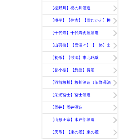
【竹の露】竹の露
【楯野川】楯の川酒造
【樽平】【住吉】【雪むかえ】樽
平酒造
【千代寿】千代寿虎屋酒造
【出羽桜】【雪漫々】【一路】出
羽桜酒造
【初孫】【砂潟】東北銘醸
【誉小桜】【惣邑】長沼
【羽前桜川】桜川酒造（旧野澤酒
造店）
【栄光冨士】冨士酒造
【麓井】麓井酒造
【山形正宗】水戸部酒造
【天弓】【東の麓】東の麓