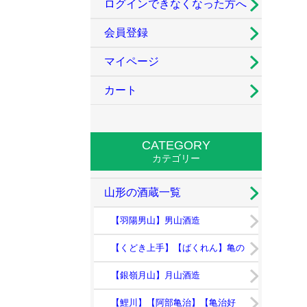
ログインできなくなった方へ
会員登録
マイページ
カート
CATEGORY
カテゴリー
山形の酒蔵一覧
【羽陽男山】男山酒造
【くどき上手】【ばくれん】亀の
井酒造
【銀嶺月山】月山酒造
【鯉川】【阿部亀治】【亀治好