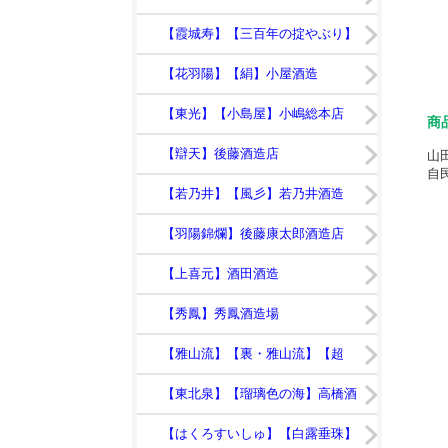
日】鯉川酒造
【霞城寿】【三百年の掟やぶり】
寿虎屋酒造
【花羽陽】【絹】小屋酒造
【東光】【小島屋】小嶋総本店
商
【辯天】後藤酒造店
山
自
【若乃井】【風彡】若乃井酒造
【羽陽錦爛】後藤康太郎酒造店
【上喜元】酒田酒造
【秀鳳】秀鳳酒造場
【雅山流】【裏・雅山流】【超
裏・雅山流】新藤酒造店
【東北泉】【瑠璃色の海】高橋酒
造店
【はくろすいしゅ】【白露垂珠】