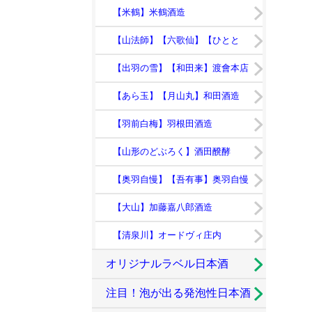
【米鶴】米鶴酒造
【山法師】【六歌仙】【ひとと
き】
【出羽の雪】【和田来】渡會本店
【あら玉】【月山丸】和田酒造
【羽前白梅】羽根田酒造
【山形のどぶろく】酒田醗酵
【奥羽自慢】【吾有事】奥羽自慢
【大山】加藤嘉八郎酒造
【清泉川】オードヴィ庄内
オリジナルラベル日本酒
注目！泡が出る発泡性日本酒