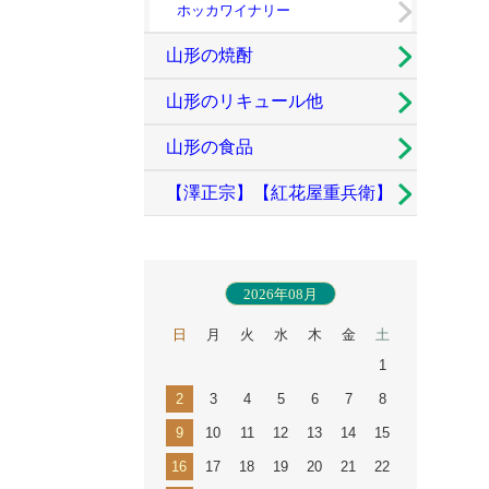
ホッカワイナリー
山形の焼酎
山形のリキュール他
山形の食品
【澤正宗】【紅花屋重兵衛】
古澤酒造
2026年08月
日
月
火
水
木
金
土
1
2
3
4
5
6
7
8
9
10
11
12
13
14
15
16
17
18
19
20
21
22