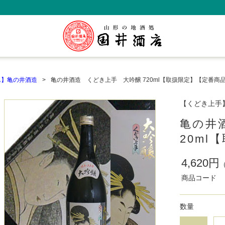
ん】亀の井酒造
亀の井酒造 くどき上手 大吟醸 720ml【取扱限定】【定番商
【くどき上手
亀の井
20ml
4,620円
商品コード
数量