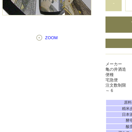
-
ZOOM
メーカー
亀の井酒造
便種
宅急便
注文数制限
～ 6
原料
精米
日本
酵
酸