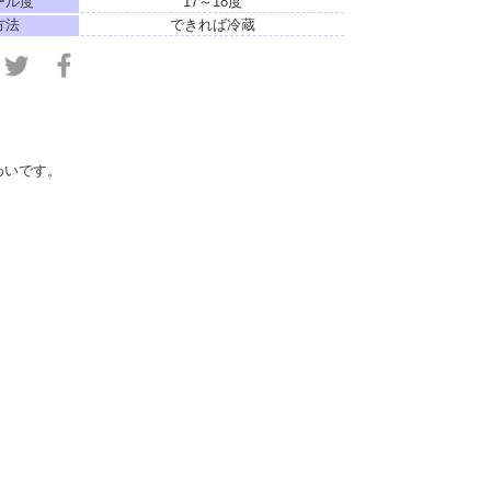
ール度
17～18度
方法
できれば冷蔵
わいです。