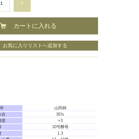
+
カートに入れる
お気に入りリストへ追加する
米
山田錦
歩合
35%
酒度
+3
母
10号酵母
度
1.3