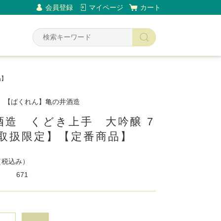
会員登録
マイページ
カート
品】
】【ばくれん】亀の井酒造
酒造 くどき上手 大吟醸 7
【取扱限定】【定番商品】
（税込み）
671