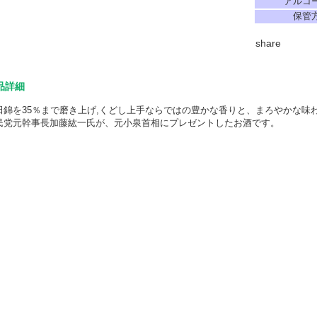
アルコ
保管
share
品詳細
田錦を35％まで磨き上げ,くどし上手ならではの豊かな香りと、まろやかな味
民党元幹事長加藤紘一氏が、元小泉首相にプレゼントしたお酒です。