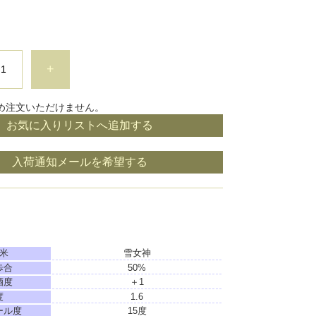
+
め注文いただけません。
お気に入りリストへ追加する
入荷通知メールを希望する
米
雪女神
歩合
50%
酒度
＋1
度
1.6
ール度
15度