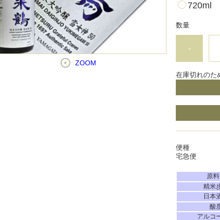
720ml
数量
-
ZOOM
在庫切れのた
便種
宅急便
原料
精米
日本
酸
アルコ