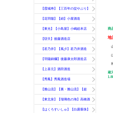
日】鯉川酒造
【霞城寿】【三百年の掟やぶり】
寿虎屋酒造
【花羽陽】【絹】小屋酒造
商
【東光】【小島屋】小嶋総本店
地
【辯天】後藤酒造店
山
【若乃井】【風彡】若乃井酒造
ほ
【羽陽錦爛】後藤康太郎酒造店
和
【上喜元】酒田酒造
蔵
1.
【秀鳳】秀鳳酒造場
【雅山流】【裏・雅山流】【超
裏・雅山流】新藤酒造店
【東北泉】【瑠璃色の海】高橋酒
造店
【はくろすいしゅ】【白露垂珠】