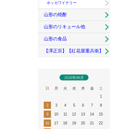
ホッカワイナリー
山形の焼酎
山形のリキュール他
山形の食品
【澤正宗】【紅花屋重兵衛】
古澤酒造
2026年08月
日
月
火
水
木
金
土
1
2
3
4
5
6
7
8
9
10
11
12
13
14
15
16
17
18
19
20
21
22