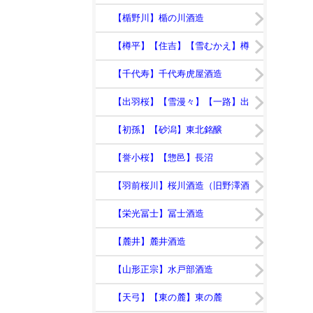
【竹の露】竹の露
【楯野川】楯の川酒造
【樽平】【住吉】【雪むかえ】樽
平酒造
【千代寿】千代寿虎屋酒造
【出羽桜】【雪漫々】【一路】出
羽桜酒造
【初孫】【砂潟】東北銘醸
【誉小桜】【惣邑】長沼
【羽前桜川】桜川酒造（旧野澤酒
造店）
【栄光冨士】冨士酒造
【麓井】麓井酒造
【山形正宗】水戸部酒造
【天弓】【東の麓】東の麓