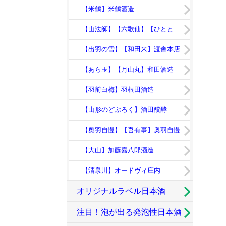
【米鶴】米鶴酒造
【山法師】【六歌仙】【ひとと
き】
【出羽の雪】【和田来】渡會本店
【あら玉】【月山丸】和田酒造
【羽前白梅】羽根田酒造
【山形のどぶろく】酒田醗酵
【奥羽自慢】【吾有事】奥羽自慢
【大山】加藤嘉八郎酒造
【清泉川】オードヴィ庄内
オリジナルラベル日本酒
注目！泡が出る発泡性日本酒