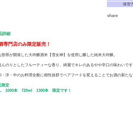
保管
share
品詳細
酒専門店のみ限定販売！
形県が開発した大吟醸酒米【雪女神】を使用し醸した純米大吟醸。
んのりとしたフルーティーな香り、綺麗でキレのあるやや辛口の味わいです
・洋・中のお料理全般に相性抜群でペアフードを変えることでお酒の新たな
元限定
8L 1000本 720ml 1300本 限定です！