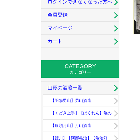
ログインできなくなった方へ
会員登録
マイページ
カート
CATEGORY
カテゴリー
山形の酒蔵一覧
【羽陽男山】男山酒造
【くどき上手】【ばくれん】亀の
井酒造
【銀嶺月山】月山酒造
【鯉川】【阿部亀治】【亀治好