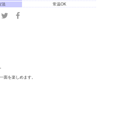
方法
常温OK
。
一面を楽しめます。