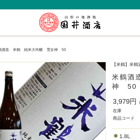
鶴酒造 米鶴 純米大吟醸 雪女神 50
【米鶴】米鶴
米鶴酒
神 50
3,979円
在庫
商品コード
1.8L