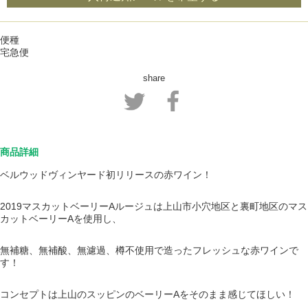
便種
宅急便
share
商品詳細
ベルウッドヴィンヤード初リリースの赤ワイン！
2019マスカットベーリーAルージュは上山市小穴地区と裏町地区のマス
カットベーリーAを使用し、
無補糖、無補酸、無濾過、樽不使用で造ったフレッシュな赤ワインで
す！
コンセプトは上山のスッピンのベーリーAをそのまま感じてほしい！