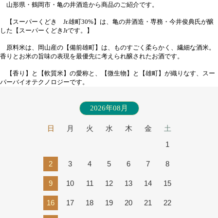
山形県・鶴岡市・亀の井酒造から商品のご紹介です。
【スーパーくどき Jr.雄町30%】は、亀の井酒造・専務・今井俊典氏が醸
した【スーパーくどきJrです。】
原料米は、岡山産の【備前雄町】は、ものすごく柔らかく、繊細な酒米。
香りとお米の旨味の表現を最優先に考えられ醸されたお酒です。
【香り】と【軟質米】の愛称と、【微生物】と【雄町】が織りなす、スー
パーバイオテクノロジーです。
2026年08月
日
月
火
水
木
金
土
1
2
3
4
5
6
7
8
9
10
11
12
13
14
15
16
17
18
19
20
21
22