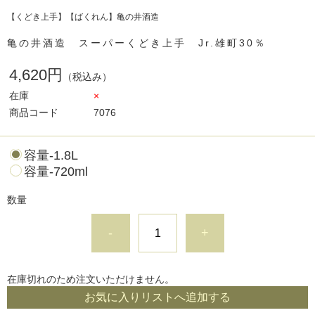
【くどき上手】【ばくれん】亀の井酒造
亀の井酒造 スーパーくどき上手 Jr.雄町30％
4,620円
（税込み）
在庫
×
商品コード
7076
容量-1.8L
容量-720ml
数量
-
+
在庫切れのため注文いただけません。
お気に入りリストへ追加する