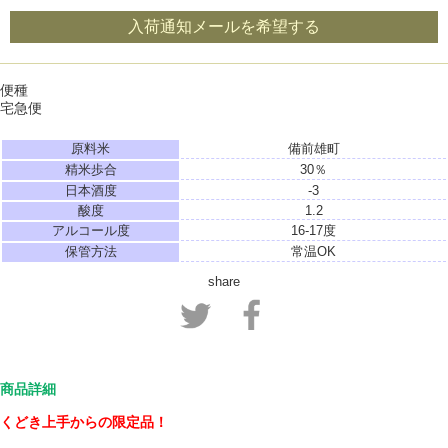
入荷通知メールを希望する
便種
宅急便
原料米
備前雄町
精米歩合
30％
日本酒度
-3
酸度
1.2
アルコール度
16-17度
保管方法
常温OK
share
商品詳細
くどき上手からの限定品！