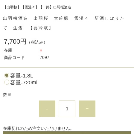
【出羽桜】【雪漫々】【一路】出羽桜酒造
出羽桜酒造 出羽桜 大吟醸 雪漫々 新酒しぼりた
て 生酒 【要冷蔵】
7,700円
（税込み）
在庫
×
商品コード
7097
容量-1.8L
容量-720ml
数量
-
+
在庫切れのため注文いただけません。