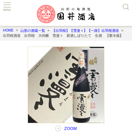
HOME
山形の酒蔵一覧
【出羽桜】【雪漫々】【一路】出羽桜酒造
出羽桜酒造 出羽桜 大吟醸 雪漫々 新酒しぼりたて 生酒 【要冷蔵】
ZOOM