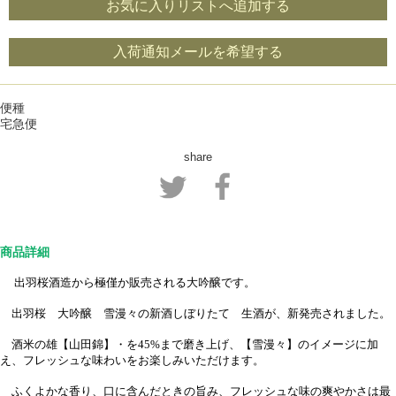
お気に入りリストへ追加する
入荷通知メールを希望する
便種
宅急便
share
商品詳細
出羽桜酒造から極僅か販売される大吟醸です。
出羽桜 大吟醸 雪漫々の新酒しぼりたて 生酒が、新発売されました。
酒米の雄【山田錦】・を45%まで磨き上げ、【雪漫々】のイメージに加
え、フレッシュな味わいをお楽しみいただけます。
ふくよかな香り、口に含んだときの旨み、フレッシュな味の爽やかさは最