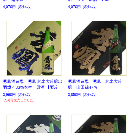
4,070円
（税込み）
4,070円
（税込み）
秀鳳酒造場 秀鳳 純米大吟醸出
秀鳳酒造場 秀鳳 純米大吟
羽燦々33%本生 原酒 【要冷
醸 山田錦47％
蔵】
3,960円
（税込み）
3,850円
（税込み）
入荷分完売しました。