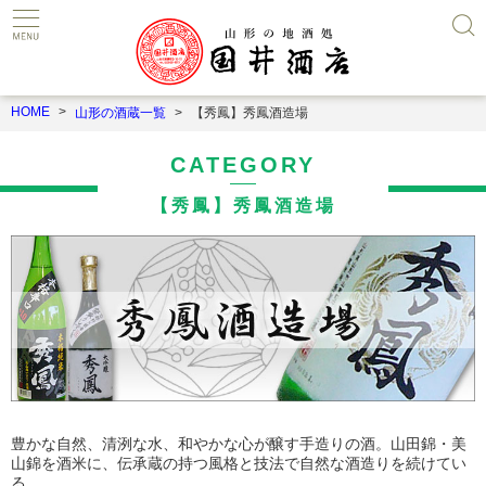
HOME
山形の酒蔵一覧
【秀鳳】秀鳳酒造場
CATEGORY
【秀鳳】秀鳳酒造場
豊かな自然、清洌な水、和やかな心が醸す手造りの酒。山田錦・美
山錦を酒米に、伝承蔵の持つ風格と技法で自然な酒造りを続けてい
る。