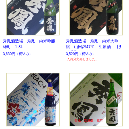
秀鳳酒造場 秀鳳 純米吟醸
秀鳳酒造場 秀鳳 純米大吟
雄町 1.8L
醸 山田錦47％ 生原酒 【要
冷蔵】
3,630円
（税込み）
3,520円
（税込み）
入荷分完売しました。