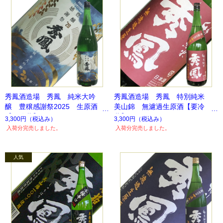
秀鳳酒造場 秀鳳 純米大吟
秀鳳酒造場 秀鳳 特別純米
醸 豊穣感謝祭2025 生原酒
美山錦 無濾過生原酒【要冷
【要冷蔵】
蔵】
3,300円
（税込み）
3,300円
（税込み）
入荷分完売しました。
入荷分完売しました。