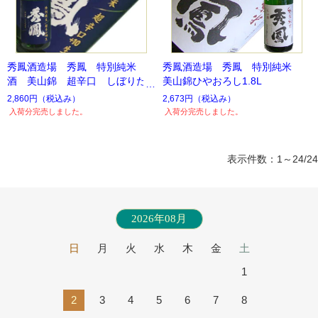
秀鳳酒造場 秀鳳 特別純米
秀鳳酒造場 秀鳳 特別純米
酒 美山錦 超辛口 しぼりた
美山錦ひやおろし1.8L
て
2,860円
（税込み）
2,673円
（税込み）
入荷分完売しました。
入荷分完売しました。
表示件数：1～24/24
2026年08月
日
月
火
水
木
金
土
1
2
3
4
5
6
7
8