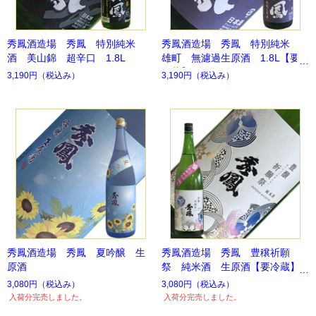
秀鳳酒造場 秀鳳 特別純米
秀鳳酒造場 秀鳳 特別純米
酒 美山錦 超辛口 1.8L
雄町 無濾過生原酒 1.8L【要
冷蔵】
3,190円
（税込み）
3,190円
（税込み）
秀鳳酒造場 秀鳳 夏吟醸 生
秀鳳酒造場 秀鳳 豊穣祈願
原酒
祭 純米酒 生原酒【要冷蔵】
3,080円
（税込み）
3,080円
（税込み）
入荷分完売しました。
入荷分完売しました。