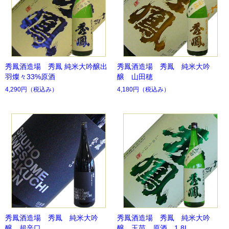
秀鳳酒造場 秀鳳 純米大吟醸出
秀鳳酒造場 秀鳳 純米大吟
羽燦々33%原酒
醸 山田穂
4,290円
（税込み）
4,180円
（税込み）
秀鳳酒造場 秀鳳 純米大吟
秀鳳酒造場 秀鳳 純米大吟
醸 超辛口
醸 玉苗 原酒 1.8L