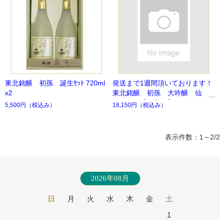
東北銘醸 初孫 誕生ｾｯﾄ 720ml
発送まで1週間頂いております！
x2
東北銘醸 初孫 大吟醸 仙
寿 1.8L【名入れ】
5,500円
（税込み）
18,150円
（税込み）
表示件数：1～2/2
2026年08月
日
月
火
水
木
金
土
1