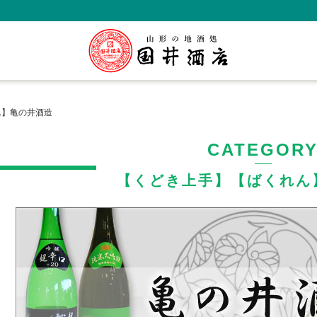
ん】亀の井酒造
CATEGOR
【くどき上手】【ばくれん