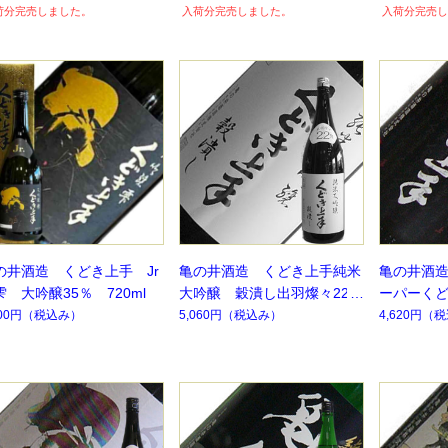
荷分完売しました。
入荷分完売しました。
入荷分完売し
の井酒造 くどき上手 Jr
亀の井酒造 くどき上手純米
亀の井酒
雫 大吟醸35％ 720ml
大吟醸 穀潰し出羽燦々22%
ーパーく
1.8L 【季節限定】【数量限
30％ 【
500円
（税込み）
5,060円
（税込み）
4,620円
（税
定】
定】