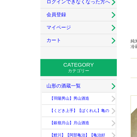
ログインできなくなった方へ
会員登録
マイページ
カート
純
冷
CATEGORY
カテゴリー
山形の酒蔵一覧
【羽陽男山】男山酒造
【くどき上手】【ばくれん】亀の
井酒造
【銀嶺月山】月山酒造
【鯉川】【阿部亀治】【亀治好