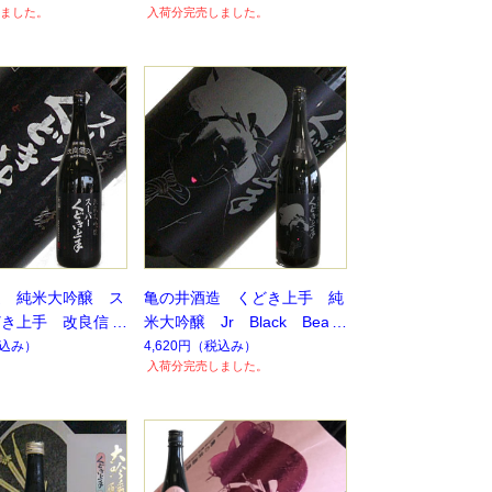
ました。
入荷分完売しました。
造 純米大吟醸 ス
亀の井酒造 くどき上手 純
どき上手 改良信交
米大吟醸 Jr Black Beaut
季節限定】【数量限
y 29% 1.8L【R2BY】
込み）
4,620円
（税込み）
入荷分完売しました。