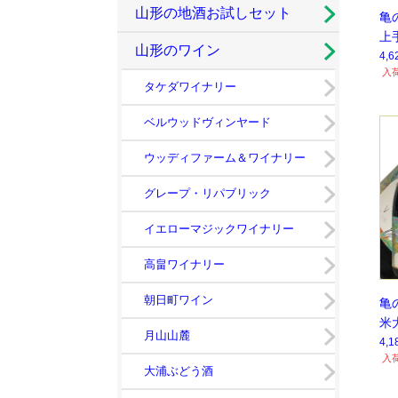
山形の地酒お試しセット
亀
上
山形のワイン
4,
入
タケダワイナリー
ベルウッドヴィンヤード
ウッディファーム＆ワイナリー
グレープ・リパブリック
イエローマジックワイナリー
高畠ワイナリー
朝日町ワイン
亀
米
月山山麓
訶
4,
入
定
大浦ぶどう酒