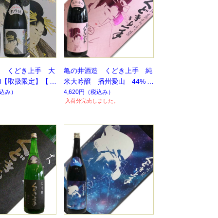
造 くどき上手 大
亀の井酒造 くどき上手 純
ml【取扱限定】【定
米大吟醸 播州愛山 44%
1.8L 【季節限定】【数量限
込み）
4,620円
（税込み）
入荷分完売しました。
定】