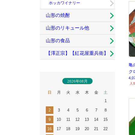
ホッカワイナリー
山形の焼酎
山形のリキュール他
山形の食品
【澤正宗】【紅花屋重兵衛】
亀
古澤酒造
ク
限
4,
2026年08月
入
日
月
火
水
木
金
土
1
2
3
4
5
6
7
8
9
10
11
12
13
14
15
16
17
18
19
20
21
22