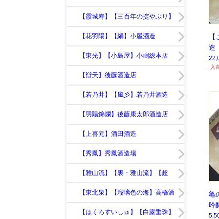
日】鯉川酒造
【霞城寿】【三百年の掟やぶり】
寿虎屋酒造
【花羽陽】【絹】小屋酒造
【
造
【東光】【小島屋】小嶋総本店
命
22
入
限
【辯天】後藤酒造店
【若乃井】【風彡】若乃井酒造
【羽陽錦爛】後藤康太郎酒造店
【上喜元】酒田酒造
【秀鳳】秀鳳酒造場
【雅山流】【裏・雅山流】【超
裏・雅山流】新藤酒造店
【東北泉】【瑠璃色の海】高橋酒
亀
吟
造店
【はくろすいしゅ】【白露垂珠】
定
5,