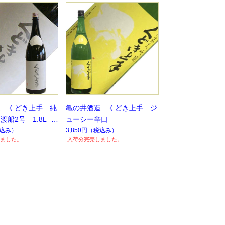
造 くどき上手 純
亀の井酒造 くどき上手 ジ
渡船2号 1.8L
ューシー辛口
定】【数量限定】
込み）
3,850円
（税込み）
ました。
入荷分完売しました。