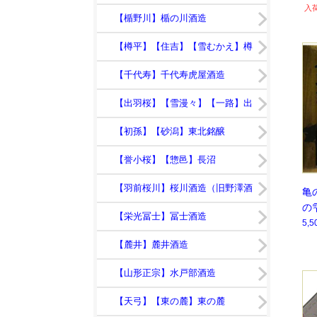
入
【竹の露】竹の露
【楯野川】楯の川酒造
【樽平】【住吉】【雪むかえ】樽
平酒造
【千代寿】千代寿虎屋酒造
【出羽桜】【雪漫々】【一路】出
羽桜酒造
【初孫】【砂潟】東北銘醸
【誉小桜】【惣邑】長沼
【羽前桜川】桜川酒造（旧野澤酒
亀
の
造店）
【栄光冨士】冨士酒造
5,
【麓井】麓井酒造
【山形正宗】水戸部酒造
【天弓】【東の麓】東の麓