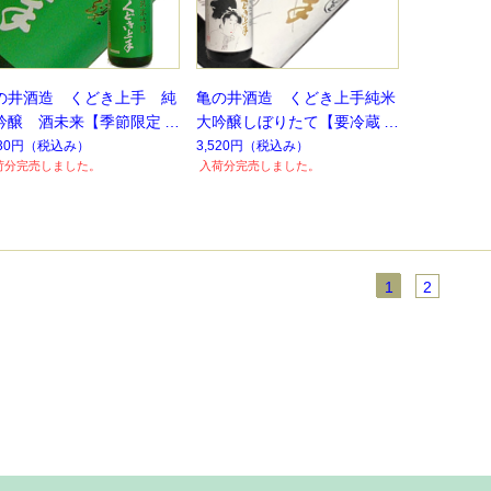
の井酒造 くどき上手 純
亀の井酒造 くどき上手純米
吟醸 酒未来【季節限定】
大吟醸しぼりたて【要冷蔵】
数量限定】
【季節限定】【数量限定】
630円
（税込み）
3,520円
（税込み）
荷分完売しました。
入荷分完売しました。
1
2