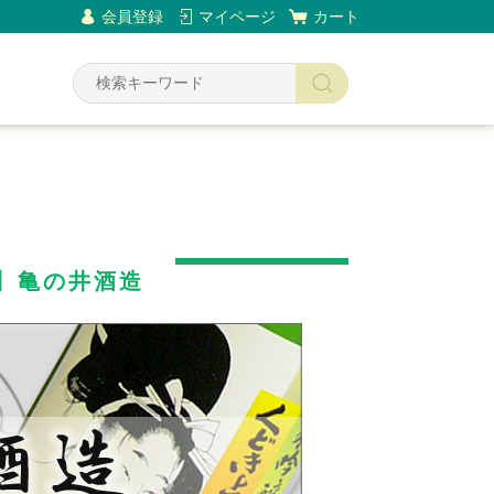
会員登録
マイページ
カート
Y
】亀の井酒造