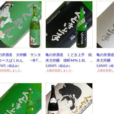
の井酒造 大吟醸 サンタ
亀の井酒造 くどき上手 純
亀の井酒
ロースばくれん ~冬季
米大吟醸 雄町44% 1.8L
米大吟醸 
定品~
【季節限定】【数量限定】
【季節限
070円
（税込み）
3,850円
（税込み）
3,850円
（税
荷分完売しました。
入荷分完売しました。
入荷分完売し