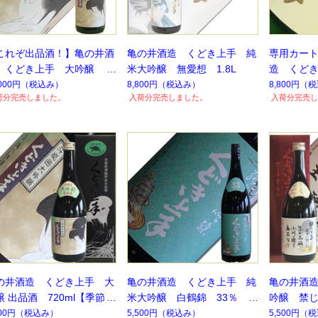
これぞ出品酒！】亀の井酒
亀の井酒造 くどき上手 純
専用カー
 くどき上手 大吟醸
米大吟醸 無愛想 1.8L
造 くど
 1.8L【季節限定】【数量
醸 山田錦3
,000円
（税込み）
8,800円
（税込み）
8,800円
（税
荷分完売しました。
入荷分完売しました。
入荷分完売し
定】
の井酒造 くどき上手 大
亀の井酒造 くどき上手 純
亀の井酒
醸 出品酒 720ml【季節限
米大吟醸 白鶴錦 33％ 1.
吟醸 禁じ手
】【数量超限定】
8L
500円
（税込み）
5,500円
（税込み）
5,500円
（税