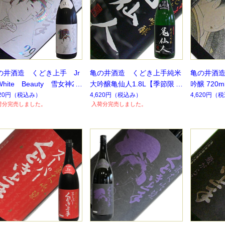
の井酒造 くどき上手 Jr
亀の井酒造 くどき上手純米
亀の井酒
ite Beauty 雪女神2
大吟醸亀仙人1.8L【季節限
吟醸 720
%
定】【数量限定】
番商品】
620円
（税込み）
4,620円
（税込み）
4,620円
（税
荷分完売しました。
入荷分完売しました。