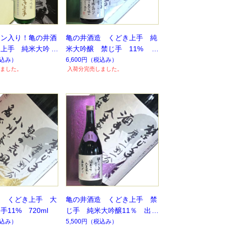
トン入り！亀の井酒
亀の井酒造 くどき上手 純
き上手 純米大吟
米大吟醸 禁じ手 11% 72
5％出品酒 1.8L
0ml
込み）
6,600円
（税込み）
ました。
入荷分完売しました。
造 くどき上手 大
亀の井酒造 くどき上手 禁
11% 720ml
じ手 純米大吟醸11％ 出羽
の里 720ml
込み）
5,500円
（税込み）