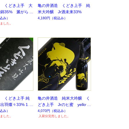
造 くどき上手 大
亀の井酒造 くどき上手 純
錦35% 澱がら
米大吟醸 Jr酒未来33%
L【季節限定】【数量
込み）
4,180円
（税込み）
ました。
残り僅か】
 くどき上手 純
亀の井酒造 純米大吟醸 く
羽燦々33% 1.8
どき上手 Jrのヒ蜜 yellow
】【季節限定】
（イエロー）旨甘口
込み）
4,070円
（税込み）
ました。
入荷分完売しました。
定】