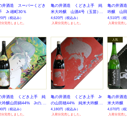
の井酒造 スーパーくどき
亀の井酒造 くどき上手 純
亀の井酒
手 Jr.雄町30％
米大吟醸 山酒4号（玉苗）
吟醸 山田
み 1.8
620円
（税込み）
4,620円
（税込み）
4,510円
（税
荷分完売しました。
入荷分完売しました。
入荷分完売し
限定】【
の井酒造 くどき上手 純
亀の井酒造 くどき上手 Jr
亀の井酒造
大吟醸山田錦44% Jrの摩
の山田穂44% 純米大吟醸
米大吟醸 出
不思議ちゃん 【季節限
1.8L
L【要冷蔵
180円
（税込み）
4,180円
（税込み）
4,070円
（税
荷分完売しました。
入荷分完売しました。
入荷分完売し
】【数量限定】
【数量限