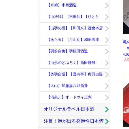
【米鶴】米鶴酒造
【山法師】【六歌仙】【ひとと
き】
【出羽の雪】【和田来】渡會本店
【あら玉】【月山丸】和田酒造
亀
Wh
【羽前白梅】羽根田酒造
9
4,
入
【山形のどぶろく】酒田醗酵
【奥羽自慢】【吾有事】奥羽自慢
【大山】加藤嘉八郎酒造
【清泉川】オードヴィ庄内
オリジナルラベル日本酒
注目！泡が出る発泡性日本酒